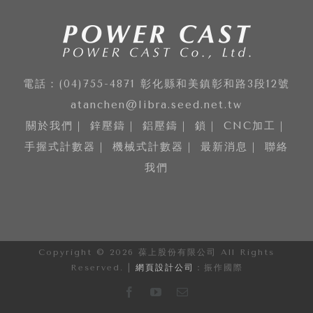
電話：(04)755-4871 彰化縣和美鎮彰和路3段12號
atanchen@libra.seed.net.tw
關於我們
｜
鋅壓鑄
｜
鋁壓鑄
｜
鎖
｜
CNC加工
｜
手握式計數器
｜
機械式計數器
｜
最新消息
｜
聯絡
我們
Copyright ©
2026 葆上股份有限公司 All Rights
Reserved. |
網頁設計公司
：振作國際
Facebook
Youtube
Email